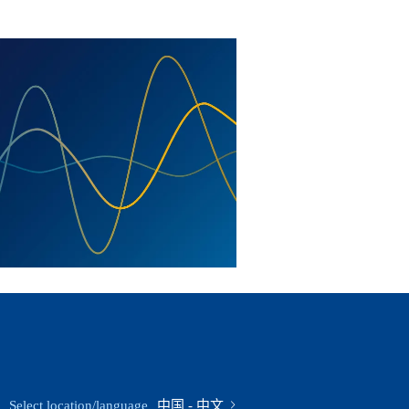
Select location/language
中国 - 中文